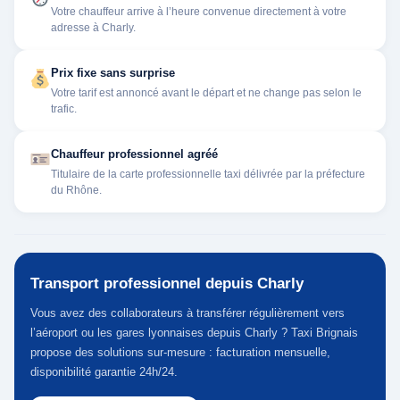
Votre chauffeur arrive à l’heure convenue directement à votre
adresse à Charly.
Prix fixe sans surprise
Votre tarif est annoncé avant le départ et ne change pas selon le
trafic.
Chauffeur professionnel agréé
Titulaire de la carte professionnelle taxi délivrée par la préfecture
du Rhône.
Transport professionnel depuis Charly
Vous avez des collaborateurs à transférer régulièrement vers
l’aéroport ou les gares lyonnaises depuis Charly ? Taxi Brignais
propose des solutions sur-mesure : facturation mensuelle,
disponibilité garantie 24h/24.