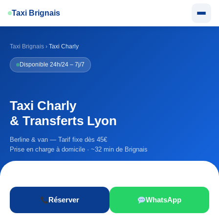
Aller
Taxi Brignais
au
contenu
Taxi Brignais
›
Taxi Charly
Disponible 24h/24 – 7j/7
Taxi Charly
& Transferts Lyon
Berline & van — Tarif fixe dès 45€
Prise en charge à domicile · ~32 min de Brignais
Réserver
WhatsApp