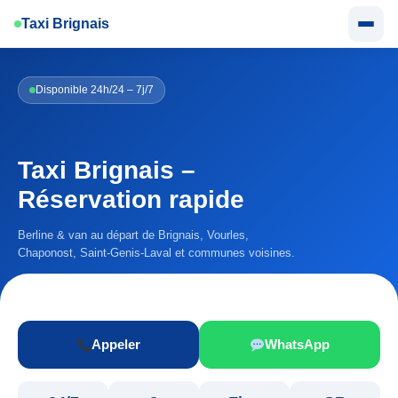
Aller
Taxi Brignais
au
contenu
Disponible 24h/24 – 7j/7
Taxi Brignais –
Réservation rapide
Berline & van au départ de Brignais, Vourles,
Chaponost, Saint-Genis-Laval et communes voisines.
Appeler
WhatsApp