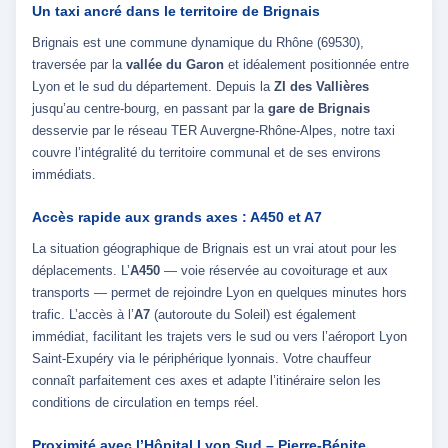
Un taxi ancré dans le territoire de Brignais
Brignais est une commune dynamique du Rhône (69530),
traversée par la
vallée du Garon
et idéalement positionnée entre
Lyon et le sud du département. Depuis la
ZI des Vallières
jusqu’au centre-bourg, en passant par la
gare de Brignais
desservie par le réseau TER Auvergne-Rhône-Alpes, notre taxi
couvre l’intégralité du territoire communal et de ses environs
immédiats.
Accès rapide aux grands axes : A450 et A7
La situation géographique de Brignais est un vrai atout pour les
déplacements. L’
A450
— voie réservée au covoiturage et aux
transports — permet de rejoindre Lyon en quelques minutes hors
trafic. L’accès à l’
A7
(autoroute du Soleil) est également
immédiat, facilitant les trajets vers le sud ou vers l’aéroport Lyon
Saint-Exupéry via le périphérique lyonnais. Votre chauffeur
connaît parfaitement ces axes et adapte l’itinéraire selon les
conditions de circulation en temps réel.
Proximité avec l’Hôpital Lyon Sud – Pierre-Bénite